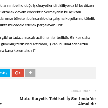
larının belli olduğu iş cinayetleridir. Biliyoruz ki bu düzen
eri artarak devam edecektir. Sermayenin bu açıktan
arımızı tüketen bu insanlık-dışı çalışma koşullarını, kölelik
likte mücadele ederek parçalayabiliriz.
gibi ortada, alınacak acil önemler bellidir. Bir kez daha
e güvenliği tedbirleri artırmalı, iş kanunu ihlal eden uzun
lara karşı korumalıdır!”
aylaş
Sonraki Haber
Moto Kuryelik Tehlikeli İş Sınıfında Yer
e
Almalıdır