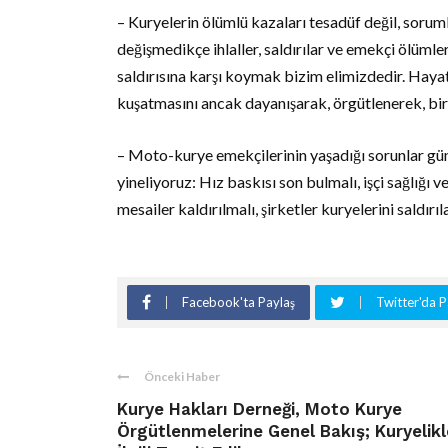
– Kuryelerin ölümlü kazaları tesadüf değil, sorumlu
değişmedikçe ihlaller, saldırılar ve emekçi ölüml
saldırısına karşı koymak bizim elimizdedir. Hayatl
kuşatmasını ancak dayanışarak, örgütlenerek, bir
– Moto-kurye emekçilerinin yaşadığı sorunlar gün 
yineliyoruz: Hız baskısı son bulmalı, işçi sağlığı v
mesailer kaldırılmalı, şirketler kuryelerini saldırı
Facebook'ta Paylaş
Twitter'da P
Önceki Haber
Kurye Hakları Derneği, Moto Kurye
Örgütlenmelerine Genel Bakış; Kuryelikl