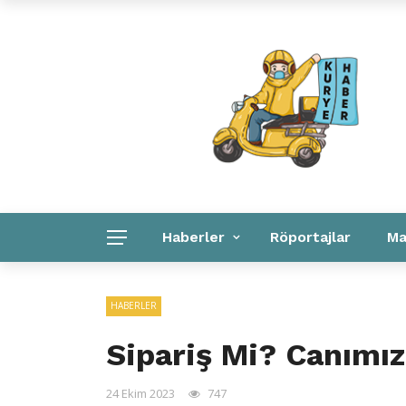
Kuryeler Konuşuyor
Kurye Haber
Linkler
Haberler
Röportajlar
Ma
Kurye Haber
Linkler
Kurumsal
HABERLER
Sipariş Mi? Canımız
24 Ekim 2023
747