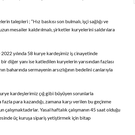
in talepleri ; “Hız baskısı son bulmalı, işçi sağlığı ve
 uzun mesailer kaldırılmalı, şirketler kuryelerini saldırılara
 2022 yılında 58 kurye kardeşimiz iş cinayetinde
bir diğer yanı ise katledilen kuryelerin yarısından fazlası
nın baharında sermayenin arsızlığının bedelini canlarıyla
rye kardeşlerimiz çığ gibi büyüyen sorunlarla
a fazla para kazandığı, zamana karşı verilen bu geçinme
un çalışmaktadırlar. Yasal haftalık çalışmanın 45 saat olduğu
inde üç kuruşa sipariş yetiştirmek için bitap