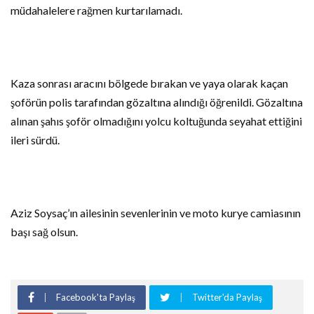
müdahalelere rağmen kurtarılamadı.
Kaza sonrası aracını bölgede bırakan ve yaya olarak kaçan
şoförün polis tarafından gözaltına alındığı öğrenildi. Gözaltına
alınan şahıs şoför olmadığını yolcu koltuğunda seyahat ettiğini
ileri sürdü.
Aziz Soysaç’ın ailesinin sevenlerinin ve moto kurye camiasının
başı sağ olsun.
Facebook'ta Paylaş
Twitter'da Paylaş