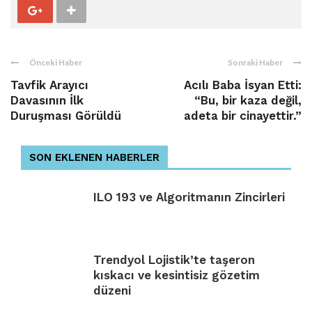
Önceki Haber
Sonraki Haber
Tavfik Arayıcı
Acılı Baba İsyan Etti:
Davasının İlk
“Bu, bir kaza değil,
Duruşması Görüldü
adeta bir cinayettir.”
SON EKLENEN HABERLER
ILO 193 ve Algoritmanın Zincirleri
Trendyol Lojistik’te taşeron
kıskacı ve kesintisiz gözetim
düzeni