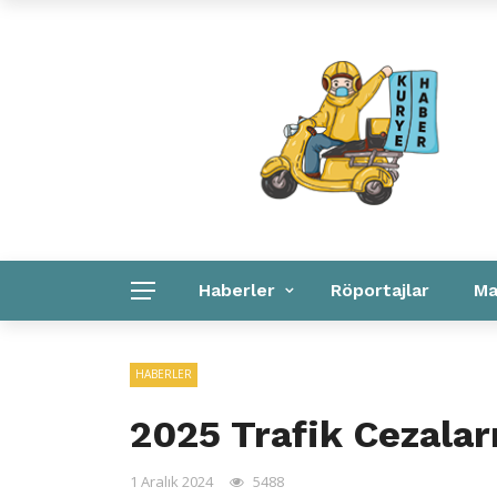
Kuryeler Konuşuyor
Kurye Haber
Linkler
Haberler
Röportajlar
Ma
Kurye Haber
Linkler
Kurumsal
HABERLER
2025 Trafik Cezaları
1 Aralık 2024
5488