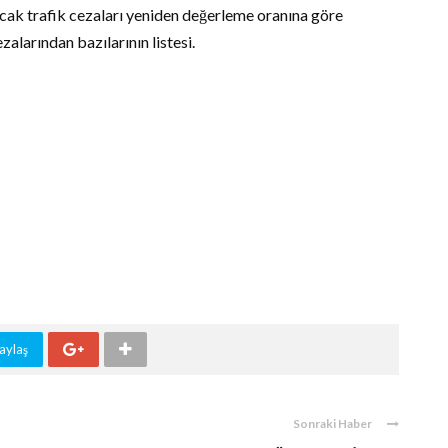
acak trafik cezaları yeniden değerleme oranına göre
zalarından bazılarının listesi.
aylaş
Sonraki Haber