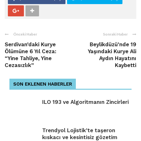
Önceki Haber
Sonraki Haber
Serdivan’daki Kurye
Beylikdüzü’nde 19
Ölümüne 6 Yıl Ceza:
Yaşındaki Kurye Ali
“Yine Tahliye, Yine
Aydın Hayatını
Cezasızlık”
Kaybetti
SON EKLENEN HABERLER
ILO 193 ve Algoritmanın Zincirleri
Trendyol Lojistik’te taşeron
kıskacı ve kesintisiz gözetim