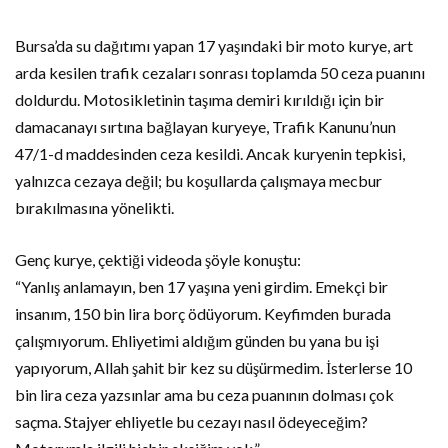
Bursa’da su dağıtımı yapan 17 yaşındaki bir moto kurye, art
arda kesilen trafik cezaları sonrası toplamda 50 ceza puanını
doldurdu. Motosikletinin taşıma demiri kırıldığı için bir
damacanayı sırtına bağlayan kuryeye, Trafik Kanunu’nun
47/1-d maddesinden ceza kesildi. Ancak kuryenin tepkisi,
yalnızca cezaya değil; bu koşullarda çalışmaya mecbur
bırakılmasına yönelikti.
Genç kurye, çektiği videoda şöyle konuştu:
“Yanlış anlamayın, ben 17 yaşına yeni girdim. Emekçi bir
insanım, 150 bin lira borç ödüyorum. Keyfimden burada
çalışmıyorum. Ehliyetimi aldığım günden bu yana bu işi
yapıyorum, Allah şahit bir kez su düşürmedim. İsterlerse 10
bin lira ceza yazsınlar ama bu ceza puanının dolması çok
saçma. Stajyer ehliyetle bu cezayı nasıl ödeyeceğim?