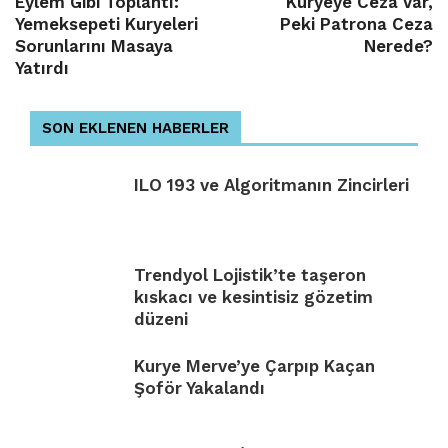
Eylem Gibi Toplantı:
Kuryeye Ceza Var,
Yemeksepeti Kuryeleri
Peki Patrona Ceza
Sorunlarını Masaya
Nerede?
Yatırdı
SON EKLENEN HABERLER
ILO 193 ve Algoritmanın Zincirleri
Trendyol Lojistik’te taşeron
kıskacı ve kesintisiz gözetim
düzeni
Kurye Merve’ye Çarpıp Kaçan
Şoför Yakalandı