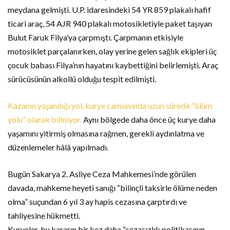
meydana gelmişti. U.P. idaresindeki 54 YR 859 plakalı hafif
ticari araç, 54 AJR 940 plakalı motosikletiyle paket taşıyan
Bulut Faruk Filya’ya çarpmıştı. Çarpmanın etkisiyle
motosiklet parçalanırken, olay yerine gelen sağlık ekipleri üç
çocuk babası Filya’nın hayatını kaybettiğini belirlemişti. Araç
sürücüsünün alkollü olduğu tespit edilmişti.
Kazanın yaşandığı yol, kurye camiasında uzun süredir “ölüm
yolu” olarak biliniyor.
Aynı bölgede daha önce üç kurye daha
yaşamını yitirmiş olmasına rağmen, gerekli aydınlatma ve
düzenlemeler hâlâ yapılmadı.
Bugün Sakarya 2. Asliye Ceza Mahkemesi’nde görülen
davada, mahkeme heyeti sanığı “bilinçli taksirle ölüme neden
olma” suçundan 6 yıl 3 ay hapis cezasına çarptırdı ve
tahliyesine hükmetti.
Kuryeler, bu kararın bir kez daha “cezasızlık politikasının