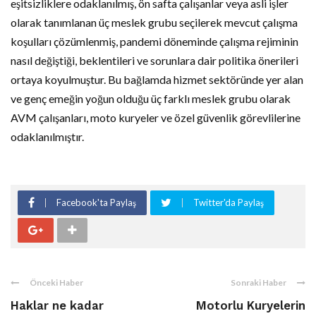
eşitsizliklere odaklanılmış, ön safta çalışanlar veya asli işler
olarak tanımlanan üç meslek grubu seçilerek mevcut çalışma
koşulları çözümlenmiş, pandemi döneminde çalışma rejiminin
nasıl değiştiği, beklentileri ve sorunlara dair politika önerileri
ortaya koyulmuştur. Bu bağlamda hizmet sektöründe yer alan
ve genç emeğin yoğun olduğu üç farklı meslek grubu olarak
AVM çalışanları, moto kuryeler ve özel güvenlik görevlilerine
odaklanılmıştır.
Facebook'ta Paylaş
Twitter'da Paylaş
Önceki Haber
Sonraki Haber
Haklar ne kadar
Motorlu Kuryelerin